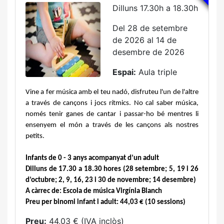
Dilluns 17.30h a 18.30h
Del 28 de setembre
de 2026 al 14 de
desembre de 2026
Espai:
Aula triple
Vine a fer música amb el teu nadó, disfruteu l'un de l'altre 
a través de cançons i jocs rítmics. No cal saber música, 
només tenir ganes de cantar i passar-ho bé mentres li 
ensenyem el món a través de les cançons als nostres 
petits.
Infants de 0 - 3 anys acompanyat d’un adult
Dilluns de 17.30 a 18.30 hores
(28 setembre; 5, 19 i 26 
d’octubre; 2, 9, 16, 23 i 30 de novembre; 14 desembre)
A càrrec de: Escola de música Virgínia Blanch
Preu per binomi infant i adult: 44,03 € (10 sessions)
Preu:
44,03 € (IVA inclòs)