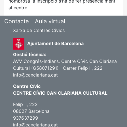
nombrosa la inscripció s'ha de fer presencialment
al centre.
Contacte
Aula virtual
Xarxa de Centres Cívics
Ajuntament de Barcelona
Gestió tècnica:
AVV Congrés-Indians. Centre Cívic Can Clariana
Cultural (G58071291) | Carrer Felip II, 222
info@canclariana.cat
Centre Cívic
CENTRE CÍVIC CAN CLARIANA CULTURAL
Felip II, 222
08027 Barcelona
937637299
info@canclariana.cat